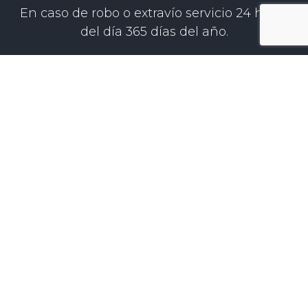
En caso de robo o extravío servicio 24 horas
del día 365 días del año.
ESTE FORMULARIO ES UNA
SOLICITUD DE COTIZACIÓN O
COMPRA.
¡No es un trámite para
tarjetas de crédito, no
es ayuda del Gobierno,