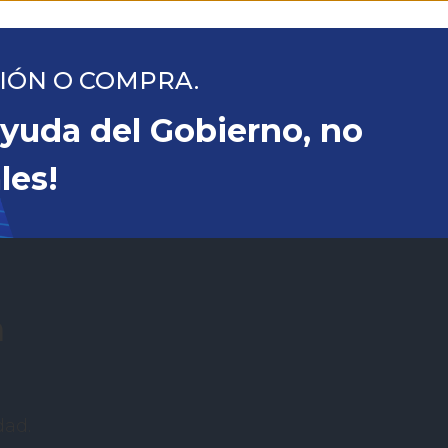
CIÓN O COMPRA.
 ayuda del Gobierno, no
les!
n
dad.