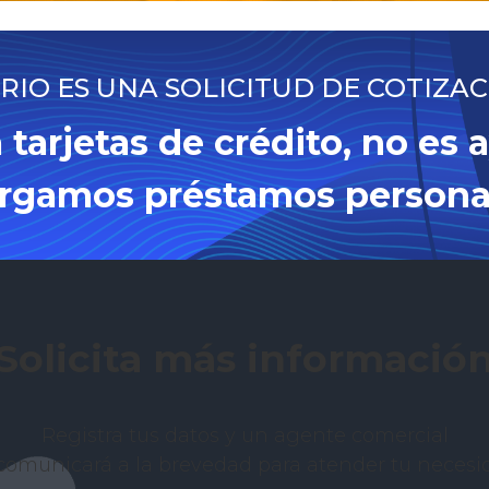
IO ES UNA SOLICITUD DE COTIZA
 tarjetas de crédito, no es
rgamos préstamos persona
Solicita más informació
Registra tus datos y un agente comercial
comunicará a la brevedad para atender tu necesi