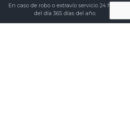
En caso de robo o extravío servicio 24 horas
del día 365 días del año.
ESTE FORMULARIO ES UNA
SOLICITUD DE COTIZACIÓN O
COMPRA.
¡No es un trámite para
tarjetas de crédito, no
es ayuda del Gobierno,