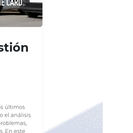
stión
os últimos
 el análisis
problemas,
s. En este