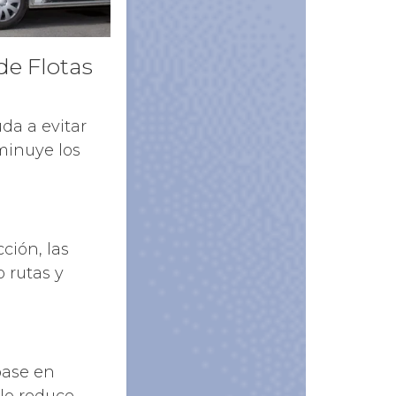
de Flotas
da a evitar
minuye los
ión, las
 rutas y
base en