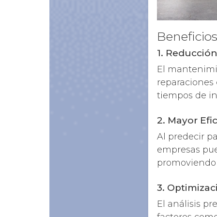
Beneficios
1. Reducción
El mantenimie
reparaciones 
tiempos de ina
2. Mayor Ef
Al predecir 
empresas pue
promoviendo 
3. Optimizac
El análisis p