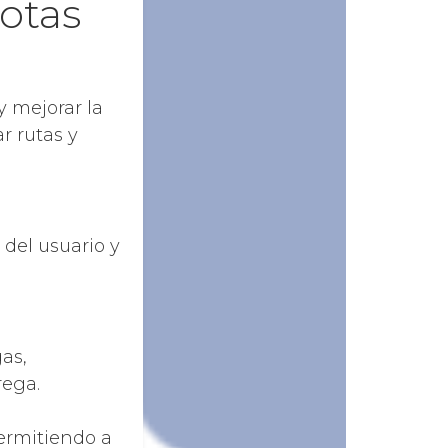
otas
y mejorar la
r rutas y
del usuario y
gas,
rega.
permitiendo a