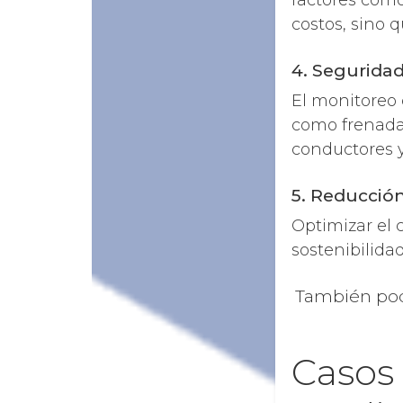
factores como
costos, sino 
4. Segurida
El monitoreo 
como frenadas
conductores y
5. Reducción
Optimizar el 
sostenibilida
También podr
Casos 