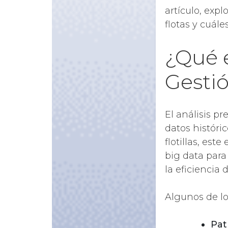
artículo, exp
flotas y cuále
¿Qué e
Gestió
El análisis pr
datos históric
flotillas, est
big data para
la eficiencia
Algunos de lo
Pat