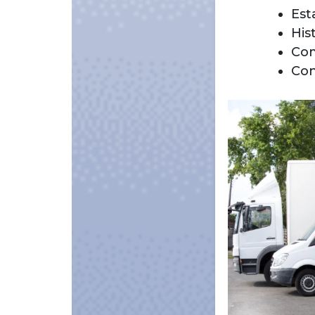
Est
His
Com
Con