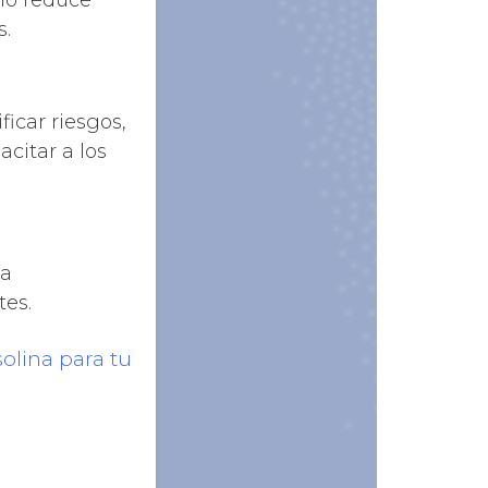
olo reduce
s.
icar riesgos,
citar a los
la
es.
olina para tu